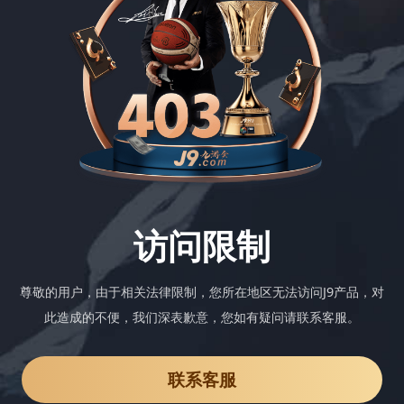
访问限制
尊敬的用户，由于相关法律限制，您所在地区无法访问J9产品，对
此造成的不便，我们深表歉意，您如有疑问请联系客服。
联系客服